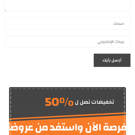
أرسل رأيك
50%
تخفيضات تصل ل
لفرصة الآن واستفد من عروضنا الم