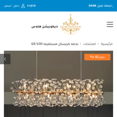
English
ي قيمتها فوق
3000
دخول / تسجيل
ديكوريشن هاوس
الرئيسية
المنتجات
نجفه كريستال مستطيله G9/100
42 %
خصم