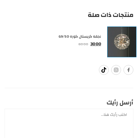
منتجات ذات صلة
نجفه كريستال كوره G9/50
3000
6000
أرسل رأيك