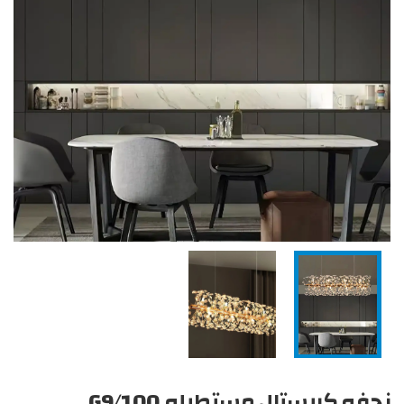
نجفه كريستال مستطيله G9/100