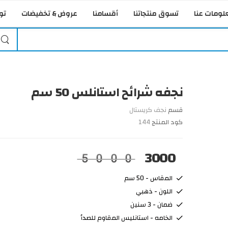
لومات عنا
تسوق منتجاتنا
أقسامنا
عروض & تخفيضات
تو
نجفه شرائح استانلس 50 سم
قسم
نجف كريستال
كود المنتج
144
3000
5000
المقاس - 50 سم
اللون - ذهبي
ضمان - 3 سنين
الخامه - استانليس المقاوم للصدأ