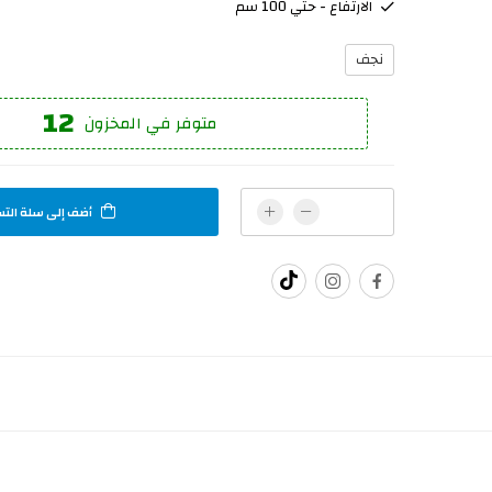
الارتفاع - حتي 100 سم
نجف
12
متوفر في المخزون
أضف إلى سلة الت