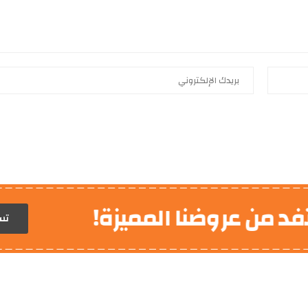
 من عروضنا المميزة!
ديكوري
تس
ا