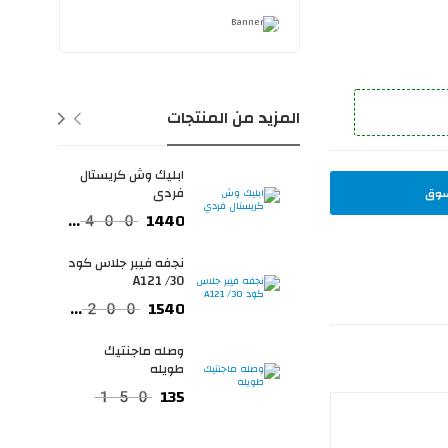
المزيد من المنتجات
ابليك وش كريستال
فردي
سوق
1440
2400
نجفه فيبر جلاس كود
A121 /30
1540
2200
وصله ماجنتيك
طويله
135
150