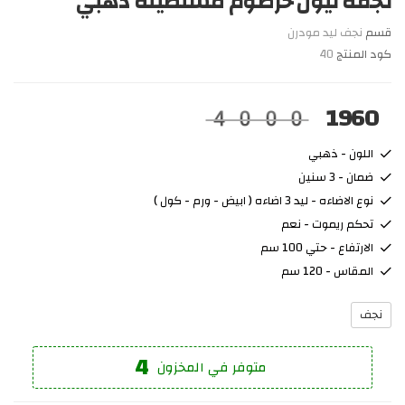
نجفه نيون خرطوم مستطيله دهبي
قسم
نجف ليد مودرن
كود المنتج
40
1960
4000
اللون - ذهبي
ضمان - 3 سنين
نوع الاضاءه - ليد 3 اضاءه ( ابيض - ورم - كول )
تحكم ريموت - نعم
الارتفاع - حتي 100 سم
المقاس - 120 سم
نجف
4
متوفر في المخزون