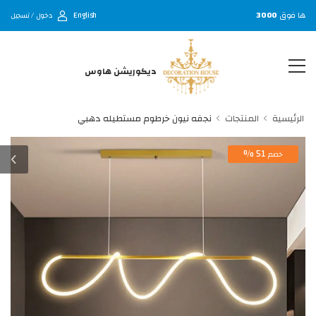
English
متها فوق
3000
دخول / تسجيل
ديكوريشن هاوس
الرئيسية
المنتجات
نجفه نيون خرطوم مستطيله دهبي
51 %
خصم