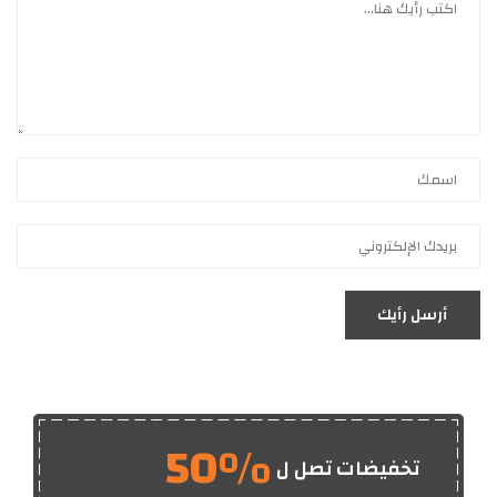
أرسل رأيك
50%
تخفيضات تصل ل