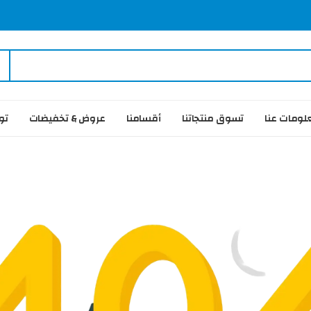
لومات عنا
تسوق منتجاتنا
أقسامنا
عروض & تخفيضات
تو