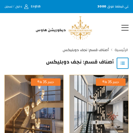
English
 التي قيمتها فوق
3000
دخول / تسجيل
ديكوريشن هاوس
الرئيسية
أصناف قسم: نجف دوبليكس
أصناف قسم: نجف دوبليكس
35 %
35 %
خصم
خصم