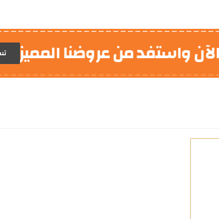
 واستفد من عروضنا المميزة!
تس
ا