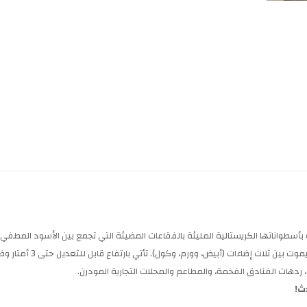
 لمساحتك مع نجفة الدوبلكس مقاس 60 سم، المتميزة بأسطواناتها الكريستالية المليئة بالفقاعات المضيئة التي تجمع بين الأس
ة، ردهات الفنادق الفخمة، والمطاعم والمحلات التجارية المودرن.
ث!