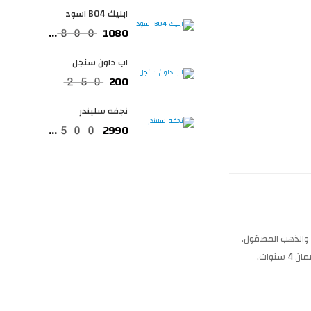
ابليك B04 اسود
1080
1800
اب داون سنجل
200
250
نجفه سليندر
2990
4500
ود المطفي والذهب المصقول.