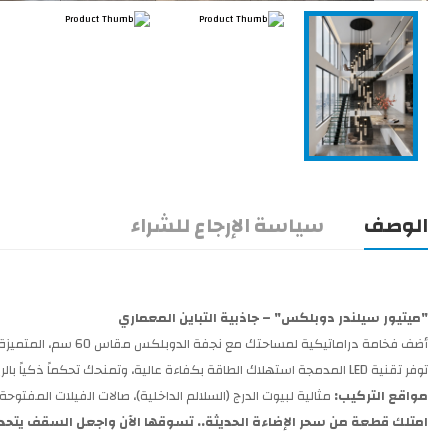
الوصف
سياسة الإرجاع للشراء
"ميتيور سيلندر دوبلكس" – جاذبية التباين المعماري
أضف فخامة دراماتيكية
توفر تقنية LED المدمجة استهلاك الطاقة بكفاءة عالية، وتمنحك تحكماً ذكياً بالريموت بين ثلاث إضاءات (أبيض، وورم، وكول). تأتي بارتفاع قابل للتعديل حتى 3 أمتار وضمان 4 سنوات.
مواقع التركيب:
مثالية لبيوت الدرج (السلالم الداخلية)، صالات الفيلات المفتوح
امتلك قطعة من سحر الإضاءة الحديثة.. تسوقها الآن واجعل السقف يتحد