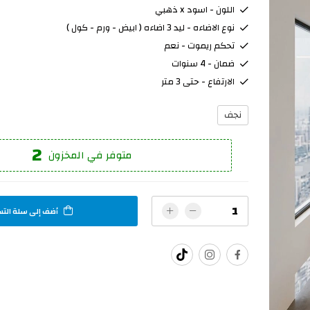
اللون - اسود x ذهبي
نوع الاضاءه - ليد 3 اضاءه ( ابيض - ورم - كول )
تحكم ريموت - نعم
ضمان - 4 سنوات
الارتفاع - حتى 3 متر
نجف
2
متوفر في المخزون
أضف إلى سلة الت