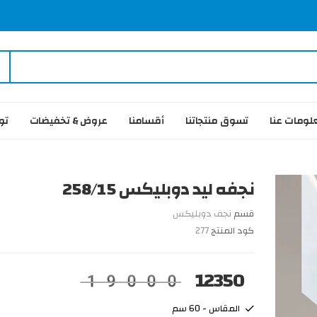
لومات عنا
تسوق منتجاتنا
أقسامنا
عروض & تخفيضات
تو
نجفه ليد دوبليكس 258/15
قسم
نجف دوبليكس
كود المنتج
277
12350
19000
المقاس - 60 سم