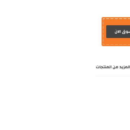
اغتنم الفر
ديكوريشن هاوس
وق الان
لمزيد من المنتجات