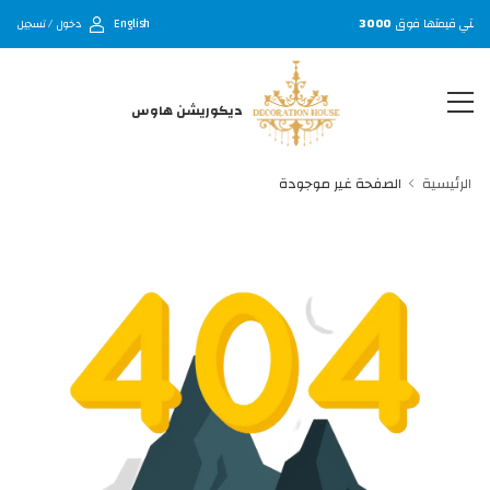
English
 التي قيمتها فوق
3000
دخول / تسجيل
ديكوريشن هاوس
الرئيسية
الصفحة غير موجودة