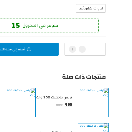
ادوات كهربائية
15
متوفر في المخزون
أضف إلى سلة الت
منتجات ذات صلة
ترنس ماجنتيك 100 وات
495
550