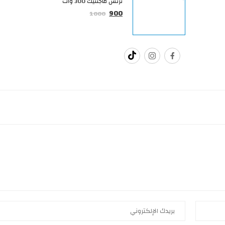
ترنس ماجنتيك 300 وات
900
1000