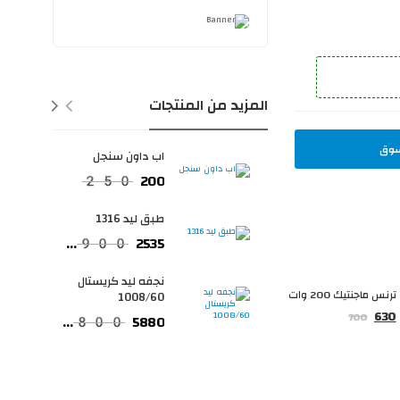
المزيد من المنتجات
سوق
اب داون سنجل
200
250
طبق ليد 1316
2535
3900
نجفه ليد كريستال
ترنس ماجنتيك 200 وات
1008/60
630
700
5880
9800