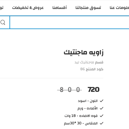
لومات عنا
تسوق منتجاتنا
أقسامنا
عروض & تخفيضات
تو
زاويه ماجنتيك
قسم
ماجناتيك ليد
كود المنتج
86
720
800
اللون - اسود
الأضاءه - ورم
قوه الاضاءه - 18 وات
المقاس - 30 *30سم