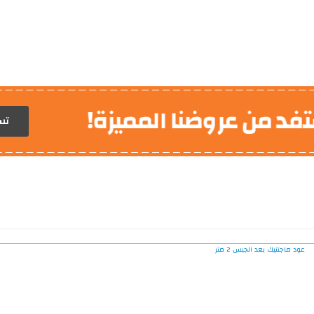
 من عروضنا المميزة!
ديكور
تس
ا